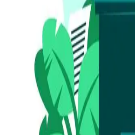
(852) 96961285
免費諮詢
我們的服務
債務重組 IVA
債務舒緩 DRP
破產申請
樓按加按
關於我們
專業文章
聯絡我們