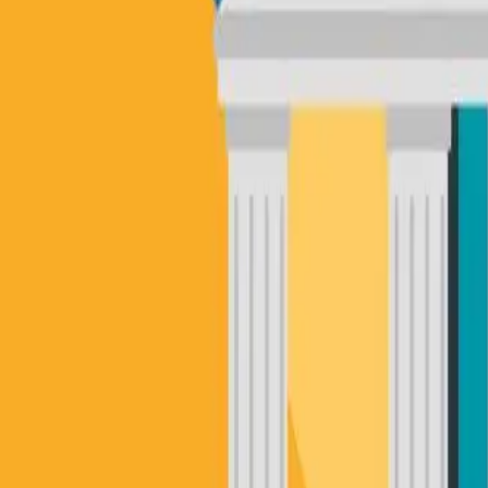
(852) 96961285
免費諮詢
我們的服務
債務重組 IVA
債務舒緩 DRP
破產申請
樓按加按
關於我們
專業文章
聯絡我們